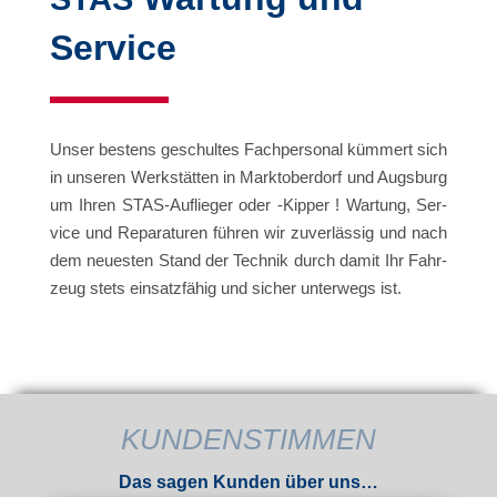
Service
Unser bes­tens geschul­tes Fach­per­so­nal küm­mert sich
in unse­ren Werk­stät­ten in Markt­ober­dorf und Augs­burg
um Ihren STAS-Auf­lie­ger oder -Kip­per ! War­tung, Ser­
vice und Repa­ra­tu­ren füh­ren wir zuver­läs­sig und nach
dem neu­es­ten Stand der Tech­nik durch damit Ihr Fahr­
zeug stets ein­satz­fä­hig und sicher unter­wegs ist.
KUN­DEN­STIM­MEN
Das sagen Kun­den über uns…