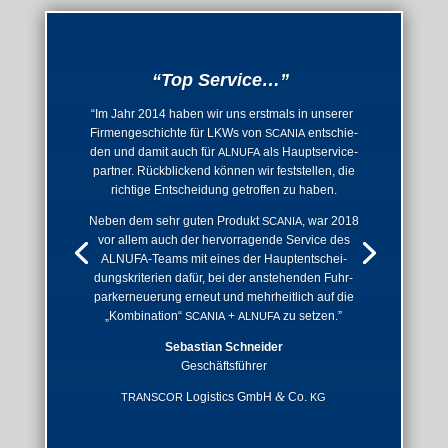
“
Top Ser­vice…”
“
Im Jahr 2014 haben wir uns erst­mals in unse­rer
Fir­men­ge­schich­te für LKWs von
ent­schie­
SCANIA
den und damit auch für
als Haupt­ser­vice­
ALNUFA
part­ner. Rück­bli­ckend kön­nen wir fest­stel­len, die
rich­ti­ge Ent­schei­dung getrof­fen zu haben.
Neben dem sehr guten Pro­dukt
, war 2018
SCANIA
vor allem auch der her­vor­ra­gen­de Ser­vice des
ALNU­FA-Teams mit eines der Haupt­ent­schei­
dungs­kri­te­ri­en dafür, bei der anste­hen­den Fuhr­
park­erneue­rung erneut und mehr­heit­lich auf die
„Kom­bi­na­ti­on“
+
zu setzen.”
SCANIA
ALNUFA
Sebas­ti­an Schnei­der
Geschäfts­füh­rer
&
Logi­stics GmbH
Co.
TRANSCOR
KG