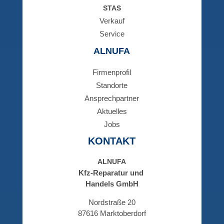
STAS
Ver­kauf
Ser­vice
ALNUFA
Fir­men­pro­fil
Stand­or­te
Ansprech­part­ner
Aktu­el­les
Jobs
KON­TAKT
ALNUFA
Kfz-Repa­ra­tur und
Han­dels GmbH
Nord­stra­ße 20
87616 Markt­ober­dorf