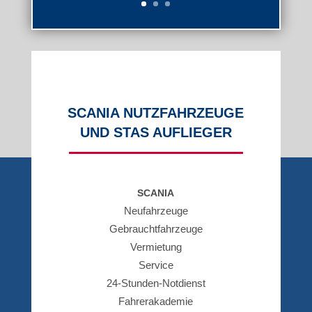
SCA­NIA NUTZ­FAHR­ZEU­GE
UND STAS AUFLIEGER
LEIS­TUN­GEN
SCANIA
Neu­fahr­zeu­ge
Gebraucht­fahr­zeu­ge
Ver­mie­tung
Ser­vice
24-Stun­den-Not­dienst
Fah­reraka­de­mie