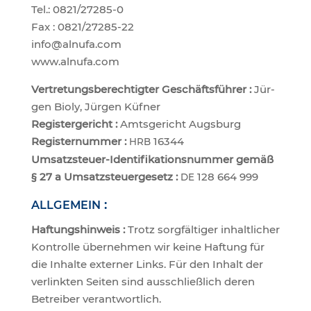
Tel.: 0821/27285-0
Fax : 0821/27285-22
info@alnufa.com
www.alnufa.com
Ver­tre­tungs­be­rech­tig­ter Geschäfts­füh­rer :
Jür­
gen Bio­ly, Jür­gen Küf­ner
Regis­ter­ge­richt :
Amts­ge­richt Augs­burg
Regis­ter­num­mer :
16344
HRB
Umsatz­steu­er-Iden­ti­fi­ka­ti­ons­num­mer gemäß
§ 27 a Umsatz­steu­er­ge­setz :
128 664 999
DE
:
ALLGEMEIN
Haf­tungs­hin­weis :
Trotz sorg­fäl­ti­ger inhalt­li­cher
Kon­trol­le über­neh­men wir kei­ne Haf­tung für
die Inhal­te exter­ner Links. Für den Inhalt der
ver­link­ten Sei­ten sind aus­schließ­lich deren
Betrei­ber verantwortlich.