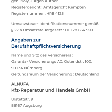
gen Bio­ly, Jür­gen Küf­ner
Regis­ter­ge­richt : Amts­ge­richt Kemp­ten
Regis­ter­num­mer :
4125
HRB
Umsatz­steu­er-Iden­ti­fi­ka­ti­ons­num­mer gemäß
§ 27 a Umsatz­steu­er­ge­setz :
128 664 999
DE
Anga­ben zur
Berufshaftpflichtversicherung
Name und Sitz des Ver­si­che­rers :
Garan­ta- Ver­si­che­rungs
, Ost­end­str. 100,
AG
90334 Nürn­berg
Gel­tungs­raum der Ver­si­che­rung : Deutschland
ALNUFA
Kfz-Repa­ra­tur und Han­dels GmbH
Ulstett­str. 9
86167 Augs­burg