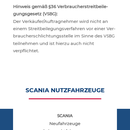
Hin­weis gemäß §36 Ver­brau­cher­streit­bei­le­
gungs­ge­setz (
):
VSBG
Der Verkäufer/​Auftragnehmer wird nicht an
einem Streit­bei­le­gungs­ver­fah­ren vor einer Ver­
brau­cher­schlich­tungs­stel­le im Sin­ne des
VSBG
teil­neh­men und ist hier­zu auch nicht
verpflichtet.
SCA­NIA NUTZFAHRZEUGE
LEIS­TUN­GEN
SCANIA
Neu­fahr­zeu­ge