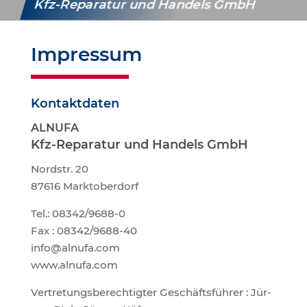
Kfz-Repa­ra­tur und Han­dels GmbH
Impres­sum
Kon­takt­da­ten
ALNUFA
Kfz-Repa­ra­tur und Han­dels GmbH
Nord­str. 20
87616 Markt­ober­dorf
Tel.: 08342/9688-0
Fax : 08342/9688-40
info@alnufa.com
www.alnufa.com
Ver­tre­tungs­be­rech­tig­ter Geschäfts­füh­rer : Jür­