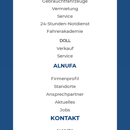
Gebraucht­fahr­zeu­ge
Ver­mie­tung
Ser­vice
24-Stun­den-Not­dienst
Fah­reraka­de­mie
DOLL
Ver­kauf
Ser­vice
ALNUFA
Fir­men­pro­fil
Stand­or­te
Ansprech­part­ner
Aktu­el­les
Jobs
KON­TAKT