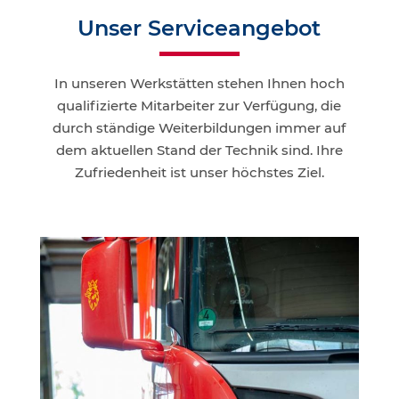
Unser Ser­vice­an­ge­bot
In unse­ren Werk­stät­ten ste­hen Ihnen hoch
qua­li­fi­zier­te Mit­ar­bei­ter zur Ver­fü­gung, die
durch stän­di­ge Wei­ter­bil­dun­gen immer auf
dem aktu­el­len Stand der Tech­nik sind. Ihre
Zufrie­den­heit ist unser höchs­tes Ziel.