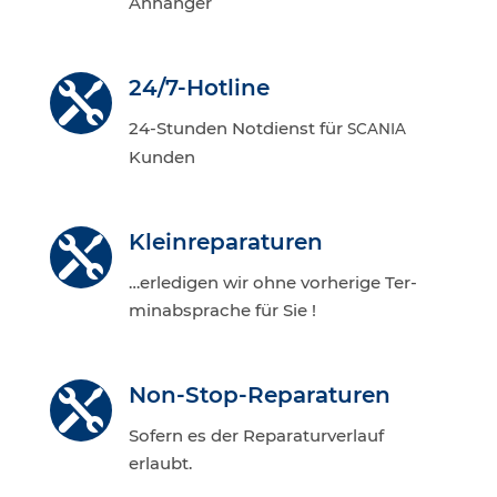
Anhänger
24/7-Hot­line

24-Stun­den Not­dienst für
SCANIA
Kunden
Klein­re­pa­ra­tu­ren

…erle­di­gen wir ohne vor­he­ri­ge Ter­
min­ab­spra­che für Sie !
Non-Stop-Repa­ra­tu­ren

Sofern es der Repa­ra­tur­ver­lauf
erlaubt.