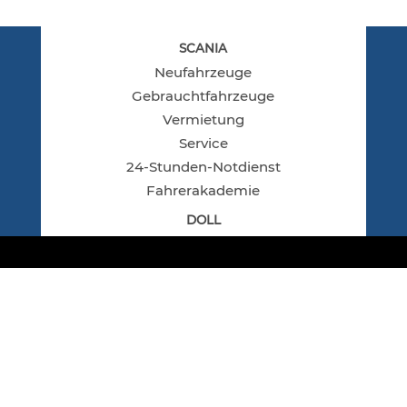
LEIS­TUN­GEN
SCANIA
Neu­fahr­zeu­ge
Gebraucht­fahr­zeu­ge
Ver­mie­tung
Ser­vice
24-Stun­den-Not­dienst
Fah­reraka­de­mie
DOLL
Ver­kauf
Ser­vice
ALNUFA
Fir­men­pro­fil
© ALNUFA Kfz-Reparatur und Handels GmbH
Stand­or­te
2026
Ansprech­part­ner