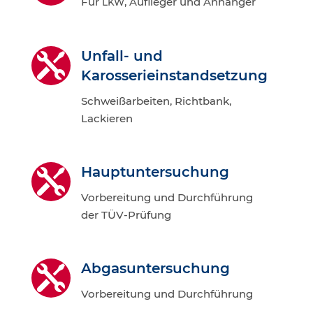
Für
, Auf­lie­ger und Anhänger
LKW
Unfall- und

Karosserieinstandsetzung
Schweiß­ar­bei­ten, Richt­bank,
Lackieren
Haupt­un­ter­su­chung

Vor­be­rei­tung und Durch­füh­rung
der TÜV-Prüfung
Abgas­un­ter­su­chung

Vor­be­rei­tung und Durchführung