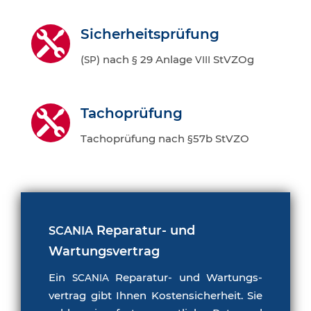
Sicher­heits­prü­fung

(
) nach § 29 Anla­ge
StV­ZO
g
SP
VIII
Tachop­rü­fung

Tachop­rü­fung nach
§57b StV­ZO
Repa­ra­tur- und
SCANIA
Wartungsvertrag
Ein
Repa­ra­tur- und War­tungs­
SCANIA
ver­trag gibt Ihnen Kos­ten­si­cher­heit. Sie