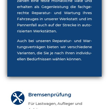
zah­len eine fes­te monat­li­che Rate und
erhal­ten als Gegen­leis­tung die fach­ge­
rech­te Repa­ra­tur- und War­tung Ihres
Fahr­zeu­ges in unse­rer Werk­statt und im
Pan­nen­fall auch auf der Stre­cke in auto­
ri­sier­ten Werkstätten.
Auch bei unse­ren Repa­ra­tur- und War­
tungs­ver­trä­gen bie­ten wir ver­schie­de­ne
Vari­an­ten, die Sie je nach Ihren indi­vi­du­
el­len Bedürf­nis­sen wäh­len können.
Brem­sen­prü­fung

Für Last­wa­gen, Auf­lie­ger und