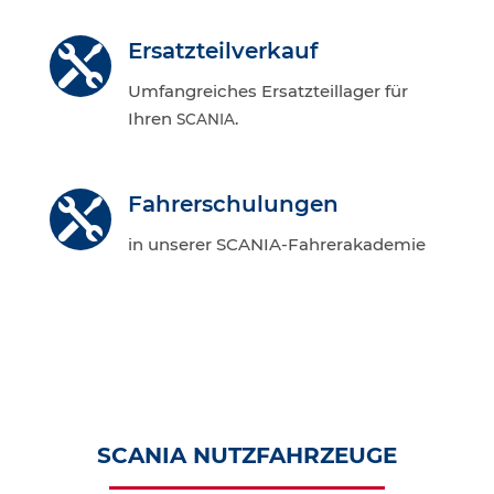
Ersatz­teil­ver­kauf

Umfang­rei­ches Ersatz­teil­la­ger für
Ihren
.
SCANIA
Fah­rer­schu­lun­gen

in unse­rer SCANIA-Fahrerakademie
SCA­NIA NUTZFAHRZEUGE