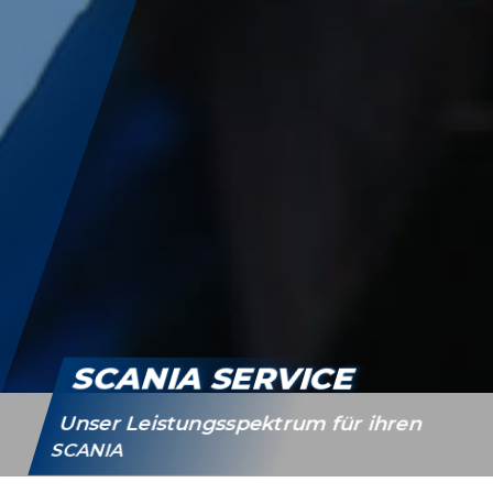
SCA­NIA SERVICE
Unser Leis­tungs­spek­trum für ihren
SCANIA